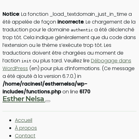
Notice
: La fonction _load_textdomain_just_in_time a
été appelée de façon
incorrecte
. Le chargement de la
traduction pour le domaine
a été déclenché
authentic
trop tôt. Cela indique généralement que du code dans
l’extension ou le thème s’exécute trop tôt. Les
traductions doivent être chargées au moment de
l’action
ou plus tard. Veuillez lire
Débogage dans
init
WordPress
(en) pour plus d’informations. (Ce message
a été ajouté à la version 6.7.0.) in
/home/racines1/esthernelsa/wp-
includes/functions.php
on line
6170
Esther Nelsa
Accueil
À propos
Contact