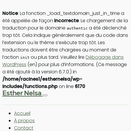
Notice
: La fonction _load_textdomain_just_in_time a
été appelée de façon
incorrecte
. Le chargement de la
traduction pour le domaine
a été déclenché
authentic
trop tôt. Cela indique généralement que du code dans
l’extension ou le thème s’exécute trop tôt. Les
traductions doivent être chargées au moment de
l’action
ou plus tard. Veuillez lire
Débogage dans
init
WordPress
(en) pour plus d’informations. (Ce message
a été ajouté à la version 6.7.0.) in
/home/racines1/esthernelsa/wp-
includes/functions.php
on line
6170
Esther Nelsa
Accueil
À propos
Contact