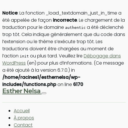
Notice
: La fonction _load_textdomain_just_in_time a
été appelée de façon
incorrecte
. Le chargement de la
traduction pour le domaine
a été déclenché
authentic
trop tôt. Cela indique généralement que du code dans
l’extension ou le thème s’exécute trop tôt. Les
traductions doivent être chargées au moment de
l’action
ou plus tard. Veuillez lire
Débogage dans
init
WordPress
(en) pour plus d’informations. (Ce message
a été ajouté à la version 6.7.0.) in
/home/racines1/esthernelsa/wp-
includes/functions.php
on line
6170
Esther Nelsa
Accueil
À propos
Contact